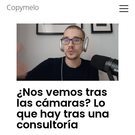
Saltar
Saltar
Saltar
Copymelo
a
al
a
la
contenido
la
navegación
principal
barra
principal
lateral
principal
¿Nos vemos tras
las cámaras? Lo
que hay tras una
consultoría