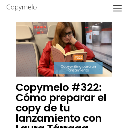
Saltar
Saltar
Saltar
Copymelo
a
al
a
la
contenido
la
navegación
principal
barra
principal
lateral
principal
Copymelo #322:
Cómo preparar el
copy de tu
lanzamiento con