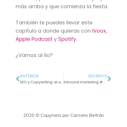
más arriba y que comienza la fiesta.
También te puedes llevar este
capítulo a donde quieras con
iVoox
,
Apple Podcast
y
Spotify
.
¿Vamos al lío?
ANTERIOR
SIGUIENTE
SEO y Copywriting: el amor de una noche de verano
Inbound marketing #2: Ethos, Pathos y Logos
2020 © Copymelo por Carmelo Beltrán