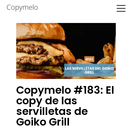
Saltar
Saltar
Saltar
Copymelo
a
al
a
la
contenido
la
navegación
principal
barra
principal
lateral
principal
Copymelo #183: El
copy de las
servilletas de
Goiko Grill