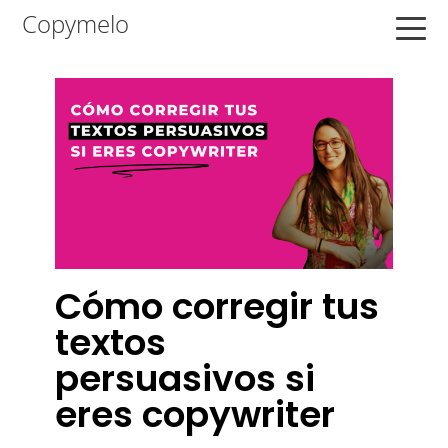
Saltar
Saltar
Saltar
Copymelo
a
al
a
la
contenido
la
navegación
principal
barra
principal
lateral
principal
Cómo corregir tus
textos
persuasivos si
eres copywriter