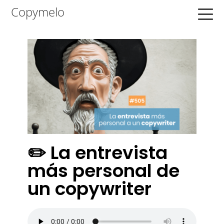
Saltar
Saltar
Saltar
Copymelo
a
al
a
la
contenido
la
navegación
principal
barra
principal
lateral
principal
✏️ La entrevista
más personal de
un copywriter