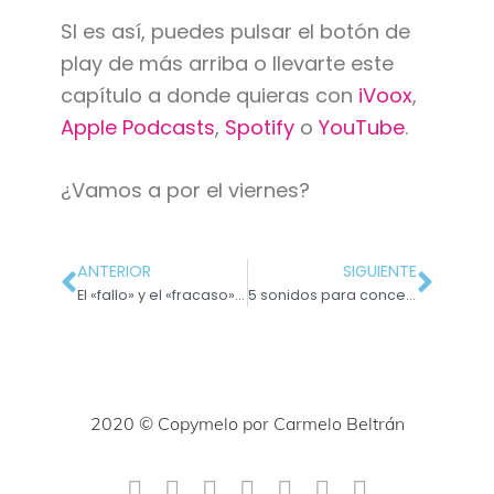
SI es así, puedes pulsar el botón de
play de más arriba o llevarte este
capítulo a donde quieras con
iVoox
,
Apple Podcasts
,
Spotify
o
YouTube
.
¿Vamos a por el viernes?
ANTERIOR
SIGUIENTE
El «fallo» y el «fracaso» forman parte del proceso
5 sonidos para concentrate mejor al escribir el copy de tu cliente
2020 © Copymelo por Carmelo Beltrán