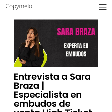
Saltar
Saltar
Saltar
Copymelo
a
al
a
la
contenido
la
navegación
principal
barra
principal
lateral
principal
Entrevista a Sara
Braza |
Especialista en
embudos de