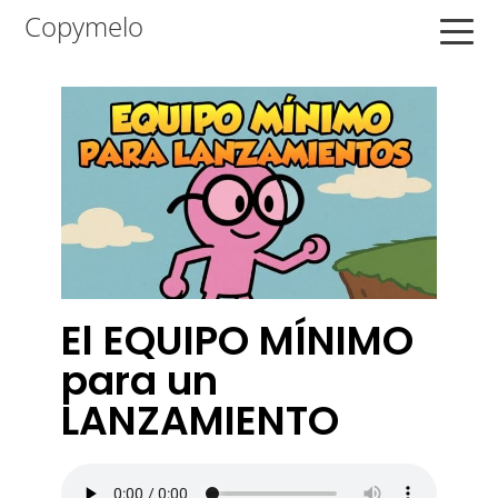
Saltar
Saltar
Saltar
Copymelo
a
al
a
la
contenido
la
navegación
principal
barra
principal
lateral
principal
El EQUIPO MÍNIMO
para un
LANZAMIENTO