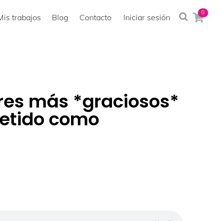
0
Mis trabajos
Blog
Contacto
Iniciar sesión
ores más *graciosos*
etido como