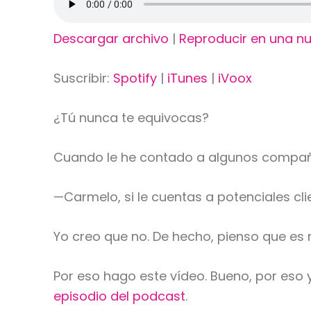
Descargar archivo
|
Reproducir en una n
Suscribir:
Spotify
|
iTunes
|
iVoox
¿Tú nunca te equivocas?
Cuando le he contado a algunos compañer
—Carmelo, si le cuentas a potenciales cl
Yo creo que no. De hecho, pienso que e
Por eso hago este vídeo. Bueno, por eso
episodio del podcast
.