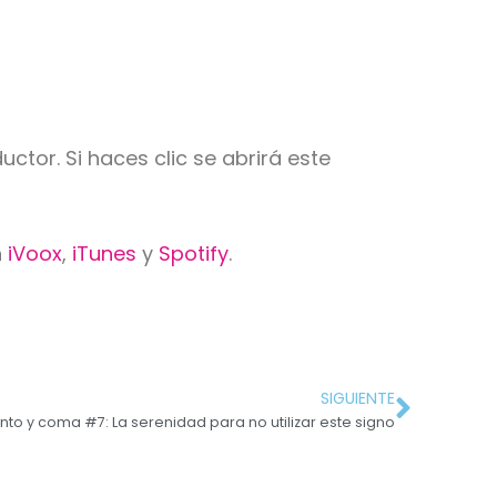
ctor. Si haces clic se abrirá este
n
iVoox
,
iTunes
y
Spotify
.
SIGUIENTE
nto y coma #7: La serenidad para no utilizar este signo