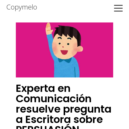
Saltar
Saltar
Saltar
Copymelo
a
al
a
la
contenido
la
navegación
principal
barra
principal
lateral
principal
Experta en
Comunicación
resuelve pregunta
a Escritora sobre