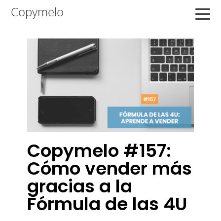
Saltar
Saltar
Saltar
Copymelo
a
al
a
la
contenido
la
navegación
principal
barra
principal
lateral
principal
Copymelo #157:
Cómo vender más
gracias a la
Fórmula de las 4U