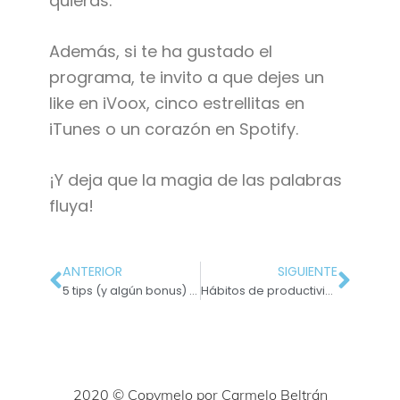
quieras.
Además, si te ha gustado el
programa, te invito a que dejes un
like en iVoox, cinco estrellitas en
iTunes o un corazón en Spotify.
¡Y deja que la magia de las palabras
fluya!
ANTERIOR
SIGUIENTE
5 tips (y algún bonus) para escribir títulos con números irresistibles para tu cliente
Hábitos de productividad #7: El poder de la resiliencia
2020 © Copymelo por Carmelo Beltrán