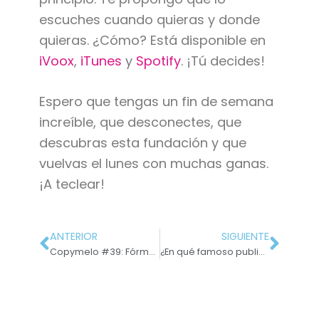
escuches cuando quieras y donde
quieras. ¿Cómo? Está disponible en
iVoox
,
iTunes
y
Spotify
. ¡Tú decides!
Espero que tengas un fin de semana
increíble, que desconectes, que
descubras esta fundación y que
vuelvas el lunes con muchas ganas.
¡A teclear!
ANTERIOR
SIGUIENTE
Copymelo #39: Fórmula PAS
¿En qué famoso publicista está basado Don Draper?