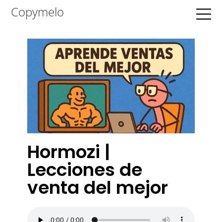
Saltar
Saltar
Saltar
Copymelo
a
al
a
la
contenido
la
navegación
principal
barra
principal
lateral
principal
Hormozi |
Lecciones de
venta del mejor