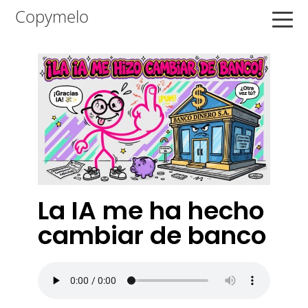
Saltar
Saltar
Saltar
Copymelo
a
al
a
la
contenido
la
navegación
principal
barra
principal
lateral
principal
La IA me ha hecho
cambiar de banco