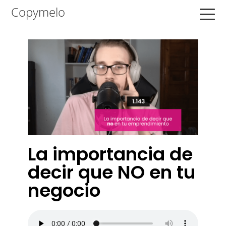
Saltar
Saltar
Saltar
Copymelo
a
al
a
la
contenido
la
navegación
principal
barra
principal
lateral
principal
La importancia de
decir que NO en tu
negocio