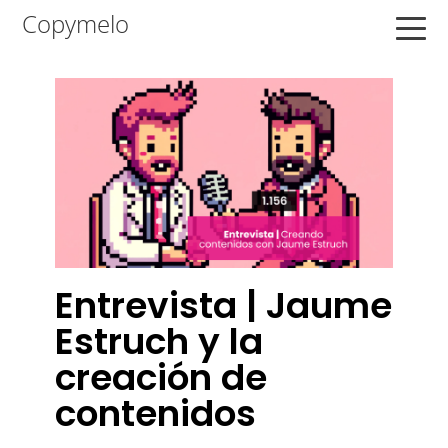
Saltar
Saltar
Saltar
Copymelo
a
al
a
la
contenido
la
navegación
principal
barra
principal
lateral
principal
Entrevista | Jaume
Estruch y la
creación de
contenidos