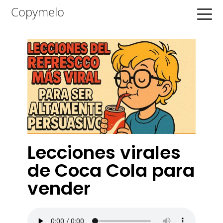
Saltar
Saltar
Saltar
Copymelo
a
al
a
la
contenido
la
navegación
principal
barra
principal
lateral
principal
Lecciones virales
de Coca Cola para
vender