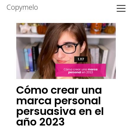
Saltar
Saltar
Saltar
Copymelo
a
al
a
la
contenido
la
navegación
principal
barra
principal
lateral
principal
Cómo crear una
marca personal
persuasiva en el
año 2023