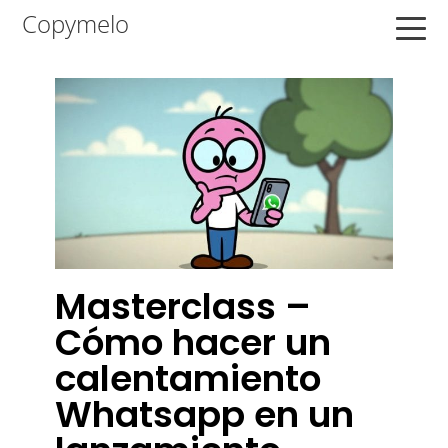
Saltar
Saltar
Saltar
Copymelo
a
al
a
la
contenido
la
navegación
principal
barra
principal
lateral
principal
Masterclass –
Cómo hacer un
calentamiento
Whatsapp en un