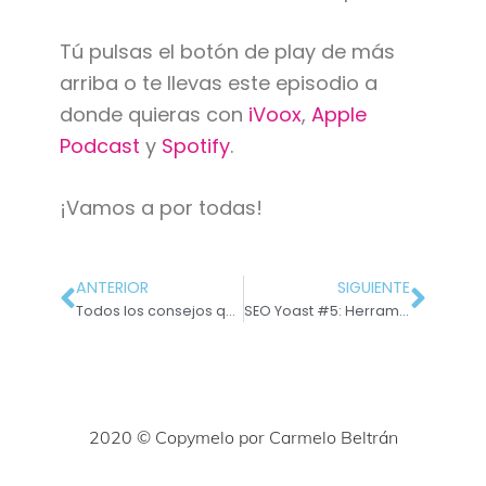
Tú pulsas el botón de play de más
arriba o te llevas este episodio a
donde quieras con
iVoox
,
Apple
Podcast
y
Spotify
.
¡Vamos a por todas!
ANTERIOR
SIGUIENTE
Todos los consejos que me hubiera gustado recibir cuando comencé como copywriter
SEO Yoast #5: Herramientas
2020 © Copymelo por Carmelo Beltrán