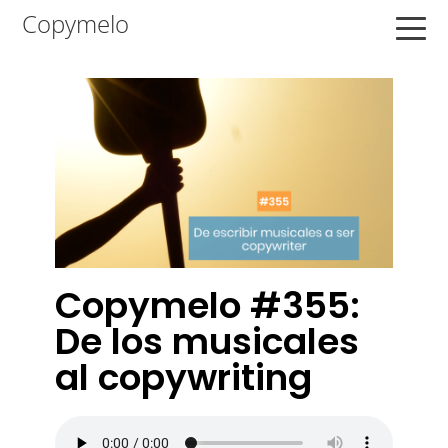
Saltar
Saltar
Saltar
Copymelo
a
al
a
la
contenido
la
navegación
principal
barra
principal
lateral
principal
Copymelo #355:
De los musicales
al copywriting