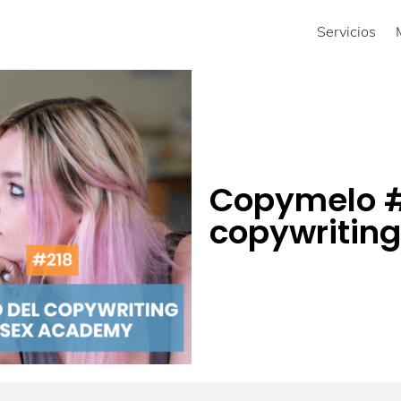
Servicios
Copymelo #2
copywritin