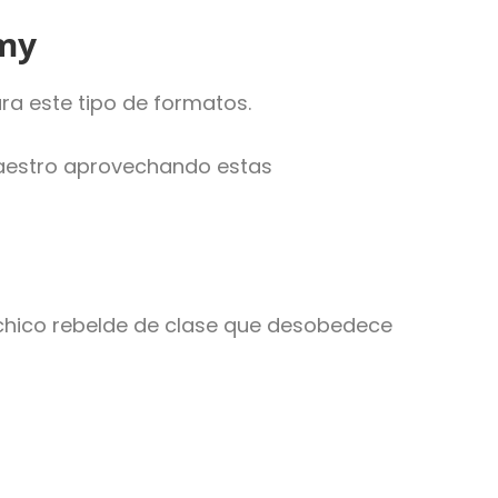
emy
a este tipo de formatos.
 maestro aprovechando estas
l chico rebelde de clase que desobedece