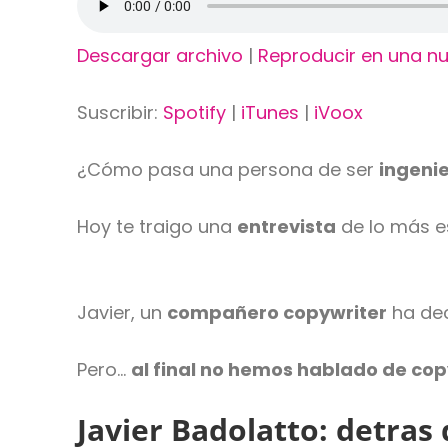
Descargar archivo
|
Reproducir en una n
Suscribir:
Spotify
|
iTunes
|
iVoox
¿Cómo pasa una persona de ser
ingeni
Hoy te traigo una
entrevista
de lo más es
Javier, un
compañero copywriter
ha dec
Pero…
al final no hemos hablado de cop
Javier Badolatto: detras