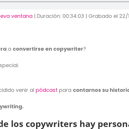
ueva ventana
|
Duración: 00:34:03
|
Grabado el 22/1
era
a
convertirse en copywriter
?
pecial.
idido venir al
pódcast
para
contarnos su histori
ywriting.
 de los copywriters hay person