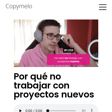
Saltar
Saltar
Saltar
Copymelo
a
al
a
la
contenido
la
navegación
principal
barra
principal
lateral
principal
Por qué no
trabajar con
proyectos nuevos