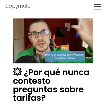
Saltar
Saltar
Saltar
Copymelo
a
al
a
la
contenido
la
navegación
principal
barra
principal
lateral
principal
💥 ¿Por qué nunca
contesto
preguntas sobre
tarifas?