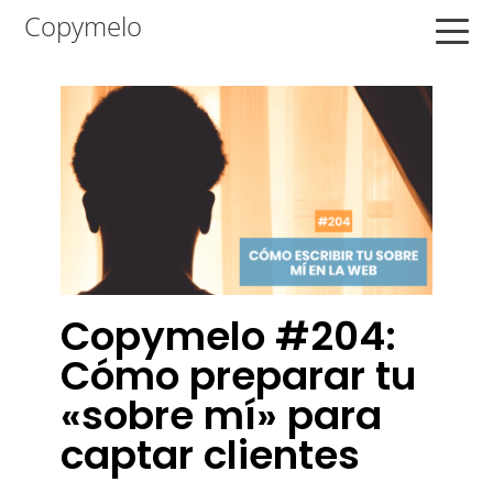
Saltar
Saltar
Saltar
Copymelo
a
al
a
la
contenido
la
navegación
principal
barra
principal
lateral
principal
Copymelo #204:
Cómo preparar tu
«sobre mí» para
captar clientes