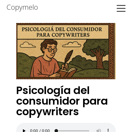
Saltar
Saltar
Saltar
Copymelo
a
al
a
la
contenido
la
navegación
principal
barra
principal
lateral
principal
Psicología del
consumidor para
copywriters