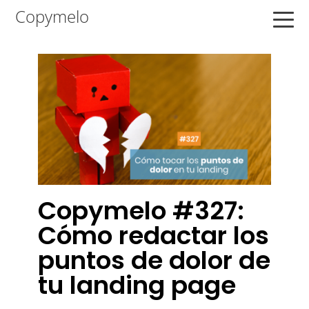
Saltar
Saltar
Saltar
Copymelo
a
al
a
la
contenido
la
navegación
principal
barra
principal
lateral
principal
Copymelo #327:
Cómo redactar los
puntos de dolor de
tu landing page