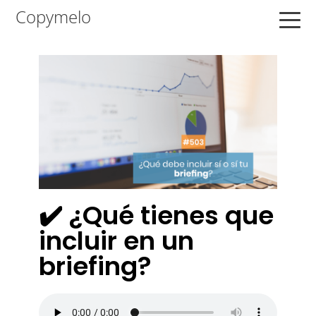
Saltar
Saltar
Saltar
Copymelo
a
al
a
la
contenido
la
navegación
principal
barra
principal
lateral
principal
✔️ ¿Qué tienes que
incluir en un
briefing?