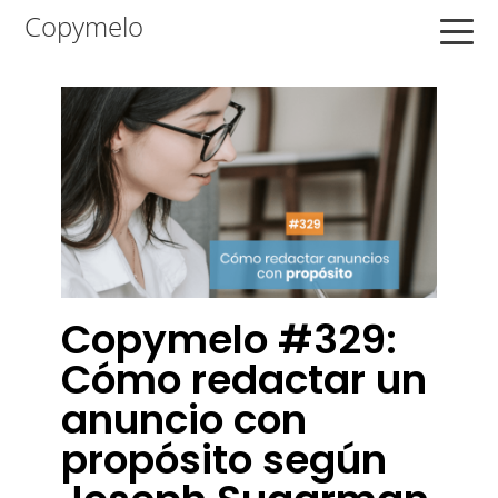
Saltar
Saltar
Saltar
Copymelo
a
al
a
la
contenido
la
navegación
principal
barra
principal
lateral
principal
Copymelo #329:
Cómo redactar un
anuncio con
propósito según