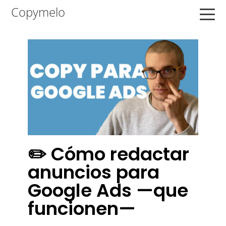
Saltar
Saltar
Saltar
Copymelo
a
al
a
la
contenido
la
navegación
principal
barra
principal
lateral
principal
✏️ Cómo redactar
anuncios para
Google Ads —que
funcionen—