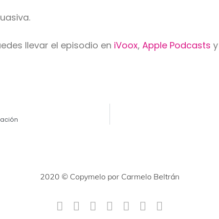
uasiva.
uedes llevar el episodio en
iVoox
,
Apple Podcasts
mación
2020 © Copymelo por Carmelo Beltrán