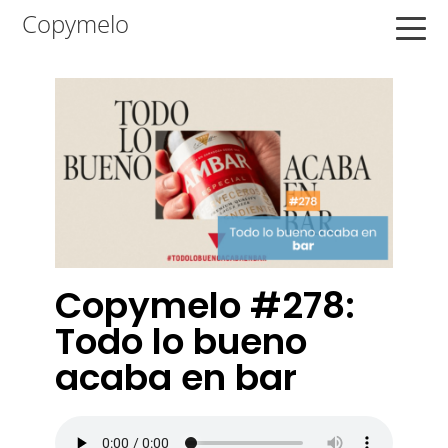
Saltar
Saltar
Saltar
Copymelo
a
al
a
la
contenido
la
navegación
principal
barra
principal
lateral
principal
Copymelo #278:
Todo lo bueno
acaba en bar