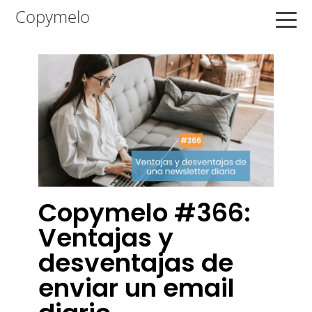
Saltar
Saltar
Saltar
Copymelo
a
al
a
la
contenido
la
navegación
principal
barra
principal
lateral
principal
Copymelo #366:
Ventajas y
desventajas de
enviar un email