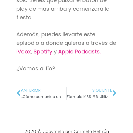
solo tienes que pulsar el botón de
play de más arriba y comenzará la
fiesta.
Además, puedes llevarte este
episodio a donde quieras a través de
iVoox
,
Spotify
y
Apple Podcasts.
¿Vamos al lío?
ANTERIOR
SIGUIENTE
¿Cómo comunica un coach para ayudar a sus clientes?
Fórmula KISS #6: Utiliza un lenguaje sencillo
2020 © Copymelo por Carmelo Beltrán