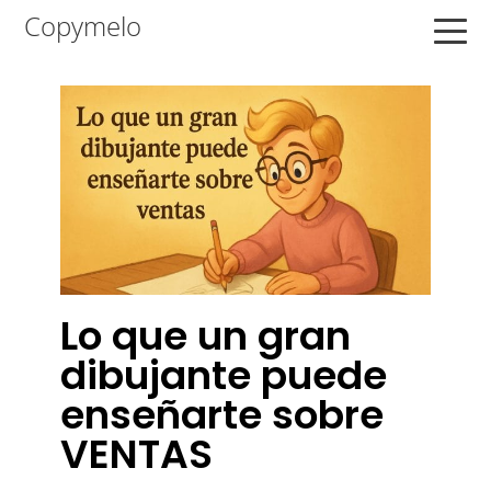
Saltar
Saltar
Saltar
Copymelo
a
al
a
la
contenido
la
navegación
principal
barra
principal
lateral
principal
Lo que un gran
dibujante puede
enseñarte sobre
VENTAS