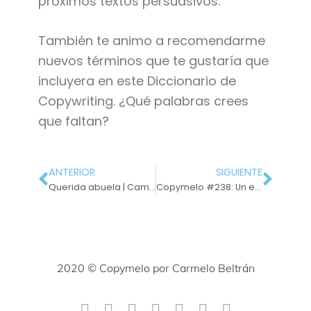
próximos textos persuasivos.
También te animo a recomendarme
nuevos términos que te gustaría que
incluyera en este Diccionario de
Copywriting. ¿Qué palabras crees
que faltan?
ANTERIOR
SIGUIENTE
Querida abuela | Campaña de copywriting
Copymelo #238: Un eslogan para destacar tu gran beneficio
2020 © Copymelo por Carmelo Beltrán