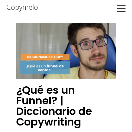
Saltar
Saltar
Saltar
Copymelo
a
al
a
la
contenido
la
navegación
principal
barra
principal
lateral
principal
¿Qué es un
Funnel? |
Diccionario de
Copywriting