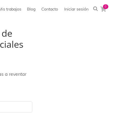
0
Buscar
Mis trabajos
Blog
Contacto
Iniciar sesión
en
la
 de
web...
ciales
as a reventar