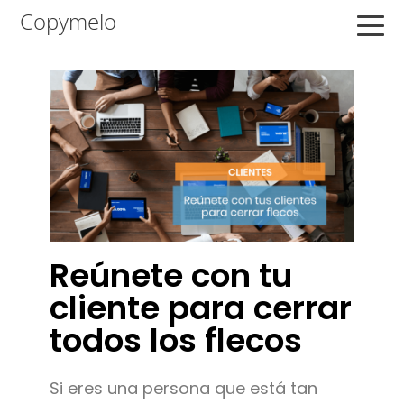
Saltar
Saltar
Saltar
Copymelo
a
al
a
la
contenido
la
navegación
principal
barra
principal
lateral
principal
Reúnete con tu
cliente para cerrar
todos los flecos
Si eres una persona que está tan