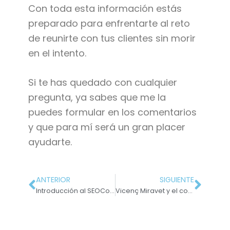
Con toda esta información estás
preparado para enfrentarte al reto
de reunirte con tus clientes sin morir
en el intento.
Si te has quedado con cualquier
pregunta, ya sabes que me la
puedes formular en los comentarios
y que para mí será un gran placer
ayudarte.
ANTERIOR
SIGUIENTE
Introducción al SEOCopywriting #5: Enamora a Google con las etiquetas META
Vicenç Miravet y el copywriting de los vídeos de venta