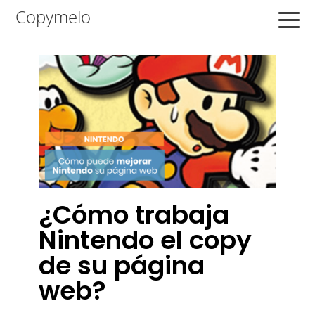
Saltar
Saltar
Saltar
Copymelo
a
al
a
la
contenido
la
navegación
principal
barra
principal
lateral
principal
¿Cómo trabaja
Nintendo el copy
de su página
web?