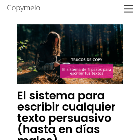
Saltar
Saltar
Saltar
Copymelo
a
al
a
la
contenido
la
navegación
principal
barra
principal
lateral
principal
El sistema para
escribir cualquier
texto persuasivo
(hasta en días