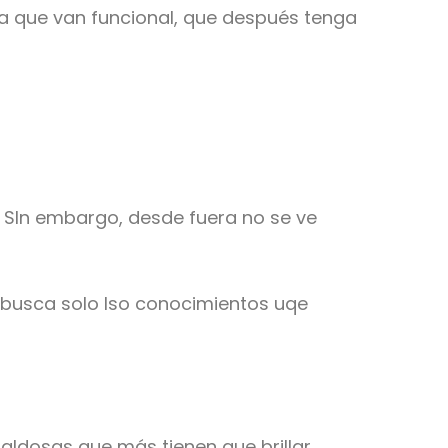
ema que van funcional, que después tenga
 SIn embargo, desde fuera no se ve
o busca solo lso conocimientos uqe
aldosas que más tienen que brillar.