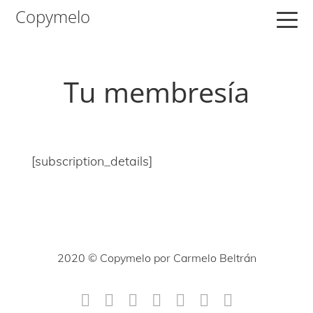
Saltar
Saltar
Saltar
Copymelo
a
al
a
la
contenido
la
navegación
principal
barra
Tu membresía
principal
lateral
principal
[subscription_details]
2020 © Copymelo por Carmelo Beltrán