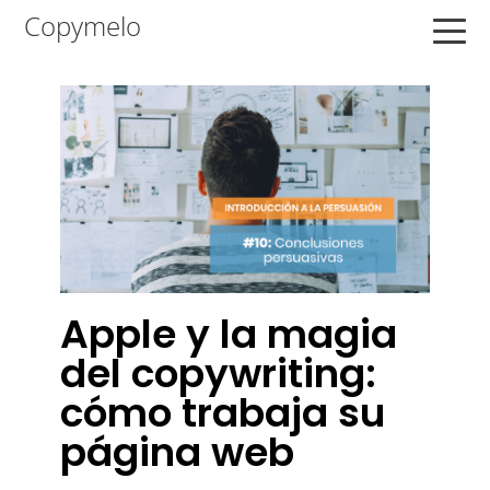
Saltar
Saltar
Saltar
Copymelo
a
al
a
la
contenido
la
navegación
principal
barra
principal
lateral
principal
Apple y la magia
del copywriting:
cómo trabaja su
página web