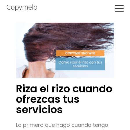
Saltar
Saltar
Saltar
Copymelo
a
al
a
la
contenido
la
navegación
principal
barra
principal
lateral
principal
Riza el rizo cuando
ofrezcas tus
servicios
Lo primero que hago cuando tengo