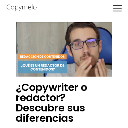
Saltar
Saltar
Saltar
Copymelo
a
al
a
la
contenido
la
navegación
principal
barra
principal
lateral
principal
¿Copywriter o
redactor?
Descubre sus
diferencias