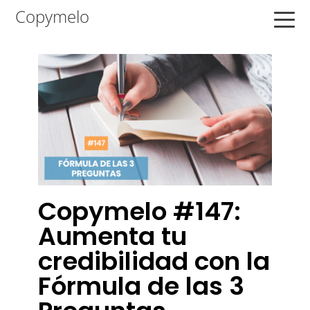
Saltar
Saltar
Saltar
Copymelo
a
al
a
la
contenido
la
navegación
principal
barra
principal
lateral
principal
Copymelo #147:
Aumenta tu
credibilidad con la
Fórmula de las 3