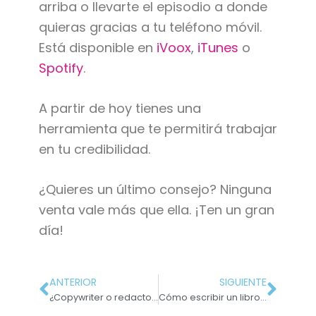
arriba o llevarte el episodio a donde
quieras gracias a tu teléfono móvil.
Está disponible en
iVoox
,
iTunes
o
Spotify
.
A partir de hoy tienes una
herramienta que te permitirá trabajar
en tu credibilidad.
¿Quieres un último consejo? Ninguna
venta vale más que ella. ¡Ten un gran
día!
ANTERIOR
SIGUIENTE
¿Copywriter o redactor? Descubre sus diferencias
Cómo escribir un libro #7: He acabado mi obra, ¿y ahora qué?