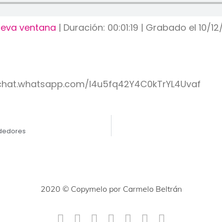
ueva ventana
|
Duración: 00:01:19
|
Grabado el 10/12
//chat.whatsapp.com/I4u5fq42Y4C0kTrYL4Uvaf
ndedores
2020 © Copymelo por Carmelo Beltrán