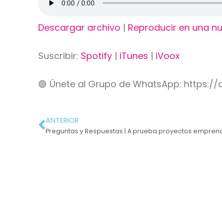
Descargar archivo
|
Reproducir en una n
Suscribir:
Spotify
|
iTunes
|
iVoox
🟢 Únete al Grupo de WhatsApp: https:
ANTERIOR
Preguntas y Respuestas | A prueba proyectos empre