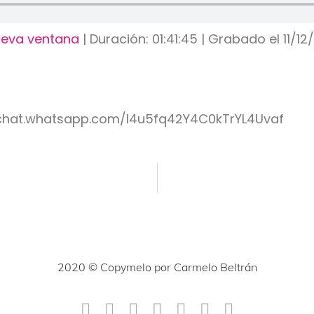
ueva ventana
|
Duración: 01:41:45
|
Grabado el 11/12
//chat.whatsapp.com/I4u5fq42Y4C0kTrYL4Uvaf
2020 © Copymelo por Carmelo Beltrán