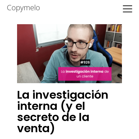
Saltar
Saltar
Saltar
Copymelo
a
al
a
la
contenido
la
navegación
principal
barra
principal
lateral
principal
La investigación
interna (y el
secreto de la
venta)