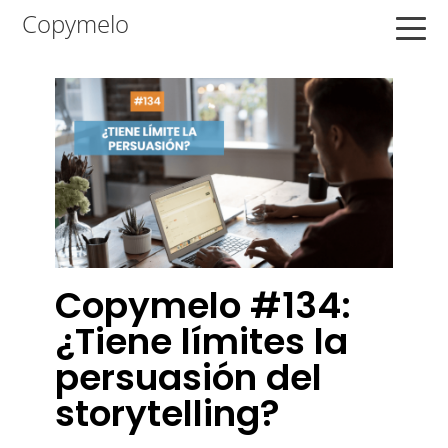
Saltar
Saltar
Saltar
Copymelo
a
al
a
la
contenido
la
navegación
principal
barra
principal
lateral
principal
Copymelo #134:
¿Tiene límites la
persuasión del
storytelling?