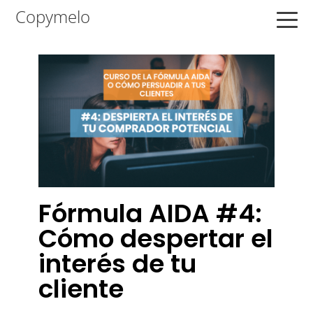
Saltar
Saltar
Saltar
Copymelo
a
al
a
la
contenido
la
navegación
principal
barra
principal
lateral
principal
Fórmula AIDA #4:
Cómo despertar el
interés de tu
cliente